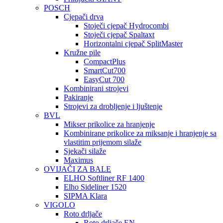
POSCH
Cjepači drva
Stoječi cjepač Hydrocombi
Stoječi cjepač Spaltaxt
Horizontalni cjepač SplitMaster
Kružne pile
CompactPlus
SmartCut700
EasyCut 700
Kombinirani strojevi
Pakiranje
Strojevi za drobljenje i ljuštenje
BVL
Mikser prikolice za hranjenje
Kombinirane prikolice za miksanje i hranjenje sa
vlastitim prijemom silaže
Sjekači silaže
Maximus
OVIJAČI ZA BALE
ELHO Softliner RF 1400
Elho Sideliner 1520
SIPMA Klara
VIGOLO
Roto drljače
Roto drljače EN