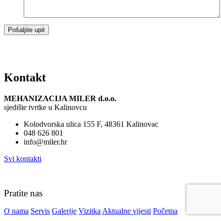
Kontakt
MEHANIZACIJA MILER d.o.o.
sjedište tvrtke u Kalinovcu
Kolodvorska ulica 155 F, 48361 Kalinovac
048 626 801
info@miler.hr
Svi kontakti
Pratite nas
O nama
Servis
Galerije
Vizitka
Aktualne vijesti
Početna