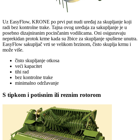
Uz EasyFlow, KRONE po prvi put nudi uređaj za skupljanje koji
radi bez kontrolne trake. Tajna ovog uređaja za sakupljanje je u
posebno dizajniranim pocinčanim vodilicama. Oni osiguravaju
neprekidan protok krme kada su žbice za skupljanje spuštene unutra.
EasyFlow sakupljač vrti se velikom brzinom, čisto skuplja krmu i
može više.
čisto skupljanje otkosa
veći kapacitet
tihi rad
bez kontrolne trake
minimalno održavanje
S tipkom i potisnim ili reznim rotorom