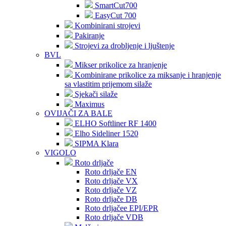
SmartCut700
EasyCut 700
Kombinirani strojevi
Pakiranje
Strojevi za drobljenje i ljuštenje
BVL
Mikser prikolice za hranjenje
Kombinirane prikolice za miksanje i hranjenje
sa vlastitim prijemom silaže
Sjekači silaže
Maximus
OVIJAČI ZA BALE
ELHO Softliner RF 1400
Elho Sideliner 1520
SIPMA Klara
VIGOLO
Roto drljače
Roto drljače EN
Roto drljače VX
Roto drljače VZ
Roto drljače DB
Roto drljačee EPI/EPR
Roto drljače VDB