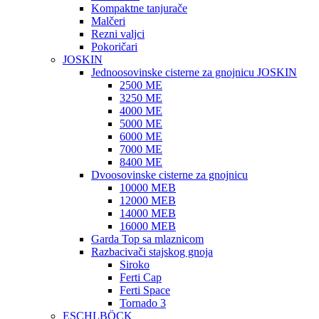
Kompaktne tanjurače
Malčeri
Rezni valjci
Pokoričari
JOSKIN
Jednoosovinske cisterne za gnojnicu JOSKIN
2500 ME
3250 ME
4000 ME
5000 ME
6000 ME
7000 ME
8400 ME
Dvoosovinske cisterne za gnojnicu
10000 MEB
12000 MEB
14000 MEB
16000 MEB
Garda Top sa mlaznicom
Razbacivači stajskog gnoja
Siroko
Ferti Cap
Ferti Space
Tornado 3
ESCHLBÖCK