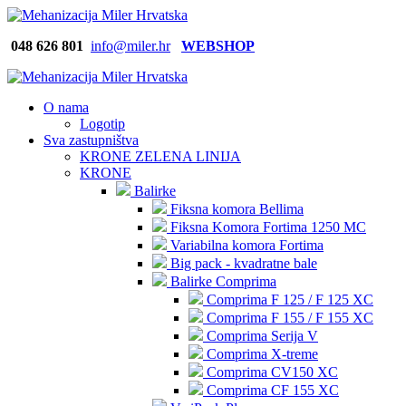
048 626
801
info@miler.hr
WEBSHOP
O nama
Logotip
Sva zastupništva
KRONE ZELENA LINIJA
KRONE
Balirke
Fiksna komora Bellima
Fiksna Komora Fortima 1250 MC
Variabilna komora Fortima
Big pack - kvadratne bale
Balirke Comprima
Comprima F 125 / F 125 XC
Comprima F 155 / F 155 XC
Comprima Serija V
Comprima X-treme
Comprima CV150 XC
Comprima CF 155 XC