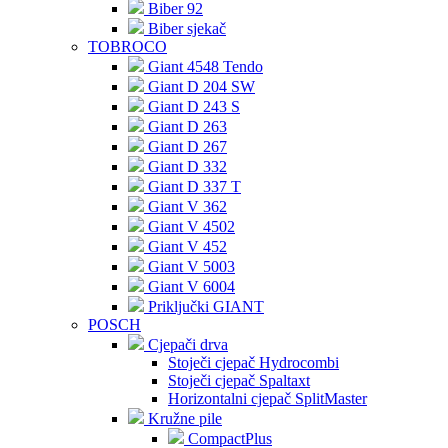
Biber 92
Biber sjekač
TOBROCO
Giant 4548 Tendo
Giant D 204 SW
Giant D 243 S
Giant D 263
Giant D 267
Giant D 332
Giant D 337 T
Giant V 362
Giant V 4502
Giant V 452
Giant V 5003
Giant V 6004
Priključki GIANT
POSCH
Cjepači drva
Stoječi cjepač Hydrocombi
Stoječi cjepač Spaltaxt
Horizontalni cjepač SplitMaster
Kružne pile
CompactPlus