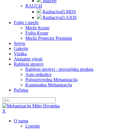
Malčeri
RAUCH
Razbacivači MDS
Razbacivači AXIS
Folije i mreže
Mreže Krone
Folija Krone
Mreža Protector Premium
Servis
Galerije
Vizitka
Aktualne vijesti
Rabljeni strojevi
Rabljeni strojevi - provizijska prodaja
Auto prikolice
Poljoprivredna Mehanizacija
Komunalna Mehanizacija
Početna
X
O nama
Logotip