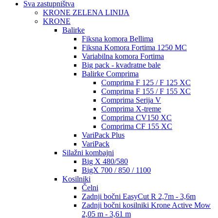
Sva zastupništva
KRONE ZELENA LINIJA
KRONE
Balirke
Fiksna komora Bellima
Fiksna Komora Fortima 1250 MC
Variabilna komora Fortima
Big pack - kvadratne bale
Balirke Comprima
Comprima F 125 / F 125 XC
Comprima F 155 / F 155 XC
Comprima Serija V
Comprima X-treme
Comprima CV150 XC
Comprima CF 155 XC
VariPack Plus
VariPack
Silažni kombajni
Big X 480/580
BigX 700 / 850 / 1100
Kosilniki
Čelni
Zadnji bočni EasyCut R 2,7m - 3,6m
Zadnji bočni kosilniki Krone Active Mow
2,05 m - 3,61 m