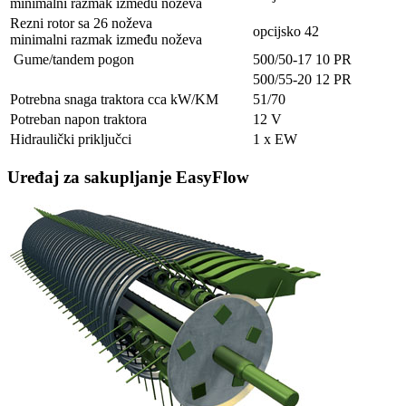
minimalni razmak između noževa
Rezni rotor sa 26 noževa
opcijsko 42
minimalni razmak između noževa
Gume/tandem pogon
500/50-17 10 PR
500/55-20 12 PR
Potrebna snaga traktora cca kW/KM
51/70
Potreban napon traktora
12 V
Hidraulički priključci
1 x EW
Uređaj za sakupljanje EasyFlow