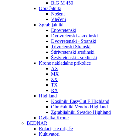
BiG M 450
Obračalniki
Nošeni
Vlečeni
Zgrabljalniki
Enovretenski
Dvovretenski - sredinski
Dvovretenski - Stranski
Trivretenski Stranski
Štirivretenski sredinski
Šestvretenski - sredinski
Krone nakladalne prikolice
AX
MX
ZX
TX
RX
Highland
Kosilniki EasyCut F Highland
Obračalniki Vendro Highland
Zgrabljalniki Swadro Highland
Ovijalka Krone
BEDNAR
Rotacijske drljače
Kultivatori