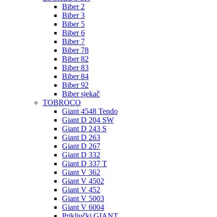
Biber 2
Biber 3
Biber 5
Biber 6
Biber 7
Biber 78
Biber 82
Biber 83
Biber 84
Biber 92
Biber sjekač
TOBROCO
Giant 4548 Tendo
Giant D 204 SW
Giant D 243 S
Giant D 263
Giant D 267
Giant D 332
Giant D 337 T
Giant V 362
Giant V 4502
Giant V 452
Giant V 5003
Giant V 6004
Priključki GIANT