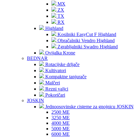
MX
ZX
TX
RX
Highland
Kosilniki EasyCut F Highland
Obračalniki Vendro Highland
Zgrabljalniki Swadro Highland
Ovijalka Krone
BEDNAR
Rotacijske drljače
Kultivatori
Kompaktne tanjurače
Malčeri
Rezni valjci
Pokoričari
JOSKIN
Jednoosovinske cisterne za gnojnicu JOSKIN
2500 ME
3250 ME
4000 ME
5000 ME
6000 ME