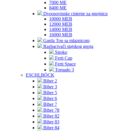
7000 ME
8400 ME
Dvoosovinske cisterne za gnojnicu
10000 MEB
12000 MEB
14000 MEB
16000 MEB
Garda Top sa mlaznicom
Razbacivači stajskog gnoja
Siroko
Ferti Cap
Ferti Space
Tornado 3
ESCHLBÖCK
Biber 2
Biber 3
Biber 5
Biber 6
Biber 7
Biber 78
Biber 82
Biber 83
Biber 84