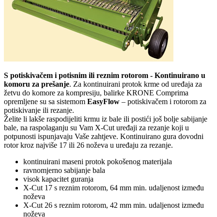
S potiskivačem i potisnim ili reznim rotorom -
Kontinuirano u
komoru za prešanje
.
Za kontinuirani protok krme od uređaja za
žetvu do komore za kompresiju, balirke KRONE Comprima
opremljene su sa sistemom
EasyFlow
– potiskivačem i rotorom za
potiskivanje ili rezanje.
Želite li lakše raspodijeliti krmu iz bale ili postići još bolje sabijanje
bale, na raspolaganju su Vam X-Cut uređaji za rezanje koji u
potpunosti ispunjavaju Vaše zahtjeve. Kontinuirano gura dovodni
rotor kroz najviše 17 ili 26 noževa u uređaju za rezanje.
kontinuirani maseni protok pokošenog materijala
ravnomjerno sabijanje bala
visok kapacitet guranja
X-Cut 17 s reznim rotorom, 64 mm min. udaljenost između
noževa
X-Cut 26 s reznim rotorom, 42 mm min. udaljenost između
noževa