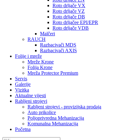
Roto drljače VX
Roto drljače VZ
Roto drljače DB
Roto drljačee EPI/EPR
Roto drljače VDB
Malčeri
RAUCH
Razbacivači MDS
Razbacivači AXIS
Folije i mreže
Mreže Krone
Folija Krone
Mreža Protector Premium
Servis
Galerije
Vizitka
Aktualne vijesti
Rabljeni strojevi
Rabljeni strojevi - provizijska prodaja
Auto prikolice
Poljoprivredna Mehanizacija
Komunalna Mehanizacija
Početna