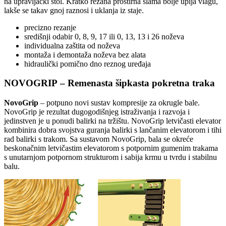
na upravljački stol. Kratko rezana prostirna slama bolje upija vlagu,
lakše se takav gnoj raznosi i uklanja iz staje.
precizno rezanje
središnji odabir 0, 8, 9, 17 ili 0, 13, 13 i 26 noževa
individualna zaštita od noževa
montaža i demontaža noževa bez alata
hidraulički pomično dno reznog uređaja
NOVOGRIP – Remenasta šipkasta pokretna traka
NovoGrip
– potpuno novi sustav kompresije za okrugle bale.
NovoGrip je rezultat dugogodišnjeg istraživanja i razvoja i
jedinstven je u ponudi balirki na tržištu. NovoGrip letvičasti elevator
kombinira dobra svojstva guranja balirki s lančanim elevatorom i tihi
rad balirki s trakom. Sa sustavom NovoGrip, bala se okreće
beskonačnim letvičastim elevatorom s potpornim gumenim trakama
s unutarnjom potpornom strukturom i sabija krmu u tvrdu i stabilnu
balu.