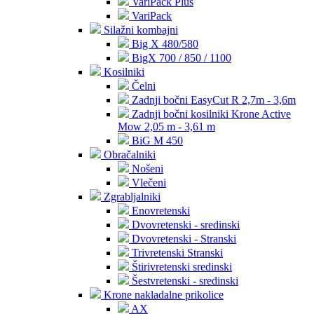
VariPack Plus
VariPack
Silažni kombajni
Big X 480/580
BigX 700 / 850 / 1100
Kosilniki
Čelni
Zadnji bočni EasyCut R 2,7m - 3,6m
Zadnji bočni kosilniki Krone Active
Mow 2,05 m - 3,61 m
BiG M 450
Obračalniki
Nošeni
Vlečeni
Zgrabljalniki
Enovretenski
Dvovretenski - sredinski
Dvovretenski - Stranski
Trivretenski Stranski
Štirivretenski sredinski
Šestvretenski - sredinski
Krone nakladalne prikolice
AX