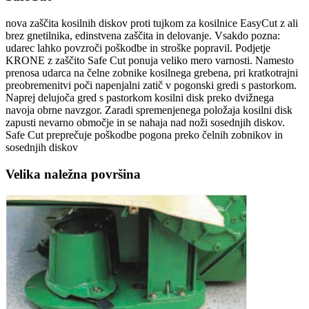
nova zaščita kosilnih diskov proti tujkom za kosilnice EasyCut z ali
brez gnetilnika, edinstvena zaščita in delovanje. Vsakdo pozna:
udarec lahko povzroči poškodbe in stroške popravil. Podjetje
KRONE z zaščito Safe Cut ponuja veliko mero varnosti. Namesto
prenosa udarca na čelne zobnike kosilnega grebena, pri kratkotrajni
preobremenitvi poči napenjalni zatič v pogonski gredi s pastorkom.
Naprej delujoča gred s pastorkom kosilni disk preko dvižnega
navoja obrne navzgor. Zaradi spremenjenega položaja kosilni disk
zapusti nevarno območje in se nahaja nad noži sosednjih diskov.
Safe Cut preprečuje poškodbe pogona preko čelnih zobnikov in
sosednjih diskov
Velika naležna površina