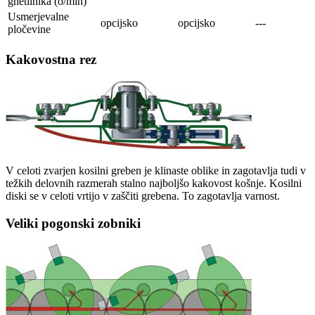
gnetilnika (o/min)
Usmerjevalne
opcijsko
opcijsko
---
pločevine
Kakovostna rez
V celoti zvarjen kosilni greben je klinaste oblike in zagotavlja tudi v
težkih delovnih razmerah stalno najboljšo kakovost košnje. Kosilni
diski se v celoti vrtijo v zaščiti grebena. To zagotavlja varnost.
Veliki pogonski zobniki