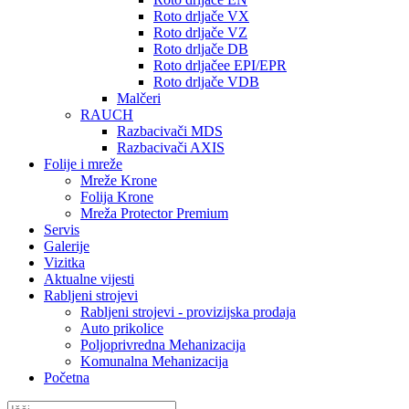
Roto drljače VX
Roto drljače VZ
Roto drljače DB
Roto drljačee EPI/EPR
Roto drljače VDB
Malčeri
RAUCH
Razbacivači MDS
Razbacivači AXIS
Folije i mreže
Mreže Krone
Folija Krone
Mreža Protector Premium
Servis
Galerije
Vizitka
Aktualne vijesti
Rabljeni strojevi
Rabljeni strojevi - provizijska prodaja
Auto prikolice
Poljoprivredna Mehanizacija
Komunalna Mehanizacija
Početna