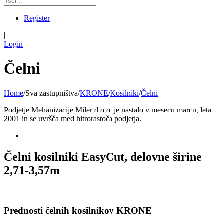
Register
|
Login
Čelni
Home
/
Sva zastupništva
/
KRONE
/
Kosilniki
/
Čelni
Podjetje Mehanizacije Miler d.o.o. je nastalo v mesecu marcu, leta
2001 in se uvršča med hitrorastoča podjetja.
Čelni kosilniki EasyCut, delovne širine
2,71-3,57m
Prednosti čelnih kosilnikov KRONE