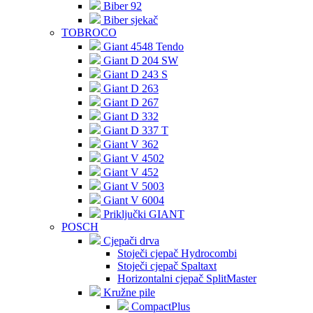
Biber 92
Biber sjekač
TOBROCO
Giant 4548 Tendo
Giant D 204 SW
Giant D 243 S
Giant D 263
Giant D 267
Giant D 332
Giant D 337 T
Giant V 362
Giant V 4502
Giant V 452
Giant V 5003
Giant V 6004
Priključki GIANT
POSCH
Cjepači drva
Stoječi cjepač Hydrocombi
Stoječi cjepač Spaltaxt
Horizontalni cjepač SplitMaster
Kružne pile
CompactPlus