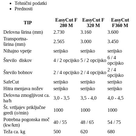
Tehnični podatki
Prednosti
EasyCut F
EasyCut F
EasyCut
TIP
280 M
320 M
F360 M
Delovna širina (mm)
2.730
3.160
3.600
Transportna-
2.565
3.000
3.450
širina (mm)
Nihajno vpetje
serijsko
serijsko
serijsko
6 / 4
Število diskov
4 / 2 opcijsko
5 / 2 opcijsko
opcijsko
2 / 4
Število bobnov
2 / 4 opcijsko
2 / 4 opcijsko
opcijsko
SafeCut
serijsko
serijsko
serijsko
Hitra menjava nožev
serijsko
serijsko
serijsko
Delovna zmogljivost ca.
3,0 - 3,5
3,5 - 4,0
4,0 - 4,5
ha/h
Št. vrtljajev priključne
1000
1000
1000
gredi (o/min)
Potrebna pogonska moč
40 / 55
48 / 65
54 / 75
(kw/km)
Teža ca. kg
500
620
680