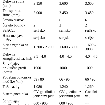
Delovna širina
3.150
3.600
3.600
(mm)
Transportna-
3.000
3.450
3.450
širina (mm)
Število diskov
5
6
6
Število bobnov
2
2
2
SafeCut
serijsko
serijsko
serijsko
Hitra menjava
serijsko
serijsko
serijsko
nožev
Širina zgrabka ca.
1.600 -
1.300 - 2.700
1.600 - 3000
mm
3000
Delovna
3,5 - 4,0
4,0 - 4,5
4,0 - 4,5
zmogljivost ca. ha/h
Št. vrtljajev
priključne gredi
1000
1000
1000
(o/min)
Potrebna pogonska
59 / 80
66 / 90
66 / 90
moč (kw/km)
Teža ca. kg
1.080
1.240
1.260
CV gnetilnik z
CV gnetilnik z
Gnetilni
Sistem gnetilnika
jeklenimi prsti
jeklenimi prsti
valj
Št. vrtljajev
600 / 900
600 / 900
---