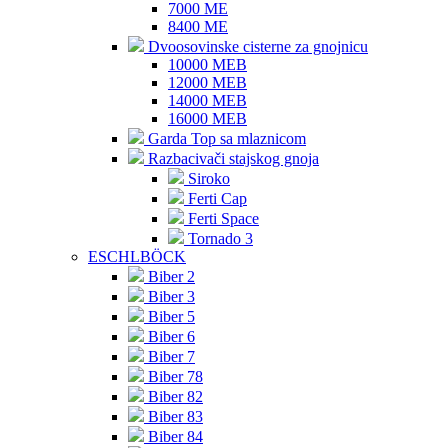
7000 ME
8400 ME
Dvoosovinske cisterne za gnojnicu
10000 MEB
12000 MEB
14000 MEB
16000 MEB
Garda Top sa mlaznicom
Razbacivači stajskog gnoja
Siroko
Ferti Cap
Ferti Space
Tornado 3
ESCHLBÖCK
Biber 2
Biber 3
Biber 5
Biber 6
Biber 7
Biber 78
Biber 82
Biber 83
Biber 84