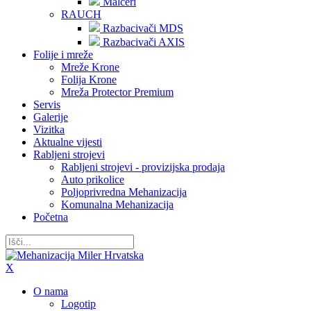
Malčeri
RAUCH
Razbacivači MDS
Razbacivači AXIS
Folije i mreže
Mreže Krone
Folija Krone
Mreža Protector Premium
Servis
Galerije
Vizitka
Aktualne vijesti
Rabljeni strojevi
Rabljeni strojevi - provizijska prodaja
Auto prikolice
Poljoprivredna Mehanizacija
Komunalna Mehanizacija
Početna
X
O nama
Logotip