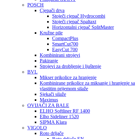
POSCH
Cjepači drva
Stoječi cjepač Hydrocombi
Stoječi cjepač Spaltaxt
Horizontalni cjepač SplitMaster
Kružne pile
CompactPlus
SmartCut700
EasyCut 700
Kombinirani strojevi
Pakiranje
Strojevi za drobljenje i ljuštenje
BVL
Mikser prikolice za hranjenje
Kombinirane prikolice za miksanje i hranjenje sa
vlastitim prijemom silaže
Sjekači silaže
Maximus
OVIJAČI ZA BALE
ELHO Softliner RF 1400
Elho Sideliner 1520
SIPMA Klara
VIGOLO
Roto drljače
Roto drljače EN