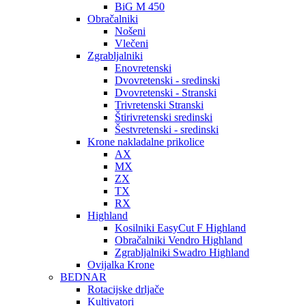
BiG M 450
Obračalniki
Nošeni
Vlečeni
Zgrabljalniki
Enovretenski
Dvovretenski - sredinski
Dvovretenski - Stranski
Trivretenski Stranski
Štirivretenski sredinski
Šestvretenski - sredinski
Krone nakladalne prikolice
AX
MX
ZX
TX
RX
Highland
Kosilniki EasyCut F Highland
Obračalniki Vendro Highland
Zgrabljalniki Swadro Highland
Ovijalka Krone
BEDNAR
Rotacijske drljače
Kultivatori