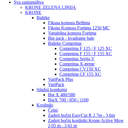
Sva zastupništva
KRONE ZELENA LINIJA
KRONE
Balirke
Fiksna komora Bellima
Fiksna Komora Fortima 1250 MC
Variabilna komora Fortima
Big pack - kvadratne bale
Balirke Comprima
Comprima F 125 / F 125 XC
Comprima F 155 / F 155 XC
Comprima Serija V
Comprima X-treme
Comprima CV150 XC
Comprima CF 155 XC
VariPack Plus
VariPack
Silažni kombajni
Big X 480/580
BigX 700 / 850 / 1100
Kosilniki
Čelni
Zadnji bočni EasyCut R 2,7m - 3,6m
Zadnji bočni kosilniki Krone Active Mow
2,05 m - 3,61 m