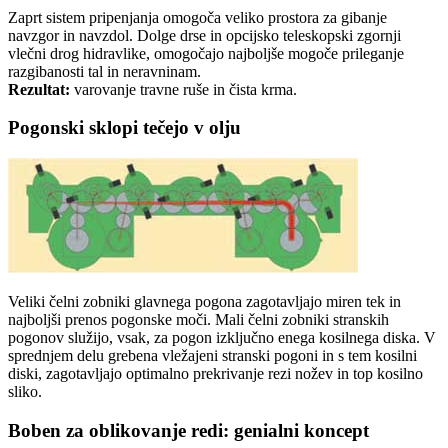
Zaprt sistem pripenjanja omogoča veliko prostora za gibanje
navzgor in navzdol. Dolge drse in opcijsko teleskopski zgornji
vlečni drog hidravlike, omogočajo najboljše mogoče prileganje
razgibanosti tal in neravninam.
Rezultat:
varovanje travne ruše in čista krma.
Pogonski sklopi tečejo v olju
Veliki čelni zobniki glavnega pogona zagotavljajo miren tek in
najboljši prenos pogonske moči. Mali čelni zobniki stranskih
pogonov služijo, vsak, za pogon izključno enega kosilnega diska. V
sprednjem delu grebena vležajeni stranski pogoni in s tem kosilni
diski, zagotavljajo optimalno prekrivanje rezi nožev in top kosilno
sliko.
Boben za oblikovanje redi: genialni koncept