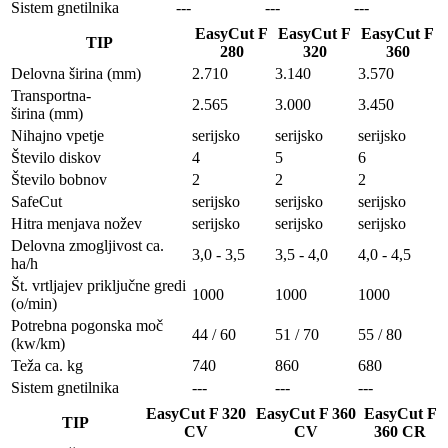
Sistem gnetilnika
---
---
---
EasyCut F
EasyCut F
EasyCut F
TIP
280
320
360
Delovna širina (mm)
2.710
3.140
3.570
Transportna-
2.565
3.000
3.450
širina (mm)
Nihajno vpetje
serijsko
serijsko
serijsko
Število diskov
4
5
6
Število bobnov
2
2
2
SafeCut
serijsko
serijsko
serijsko
Hitra menjava nožev
serijsko
serijsko
serijsko
Delovna zmogljivost ca.
3,0 - 3,5
3,5 - 4,0
4,0 - 4,5
ha/h
Št. vrtljajev priključne gredi
1000
1000
1000
(o/min)
Potrebna pogonska moč
44 / 60
51 / 70
55 / 80
(kw/km)
Teža ca. kg
740
860
680
Sistem gnetilnika
---
---
---
EasyCut F 320
EasyCut F 360
EasyCut F
TIP
CV
CV
360 CR