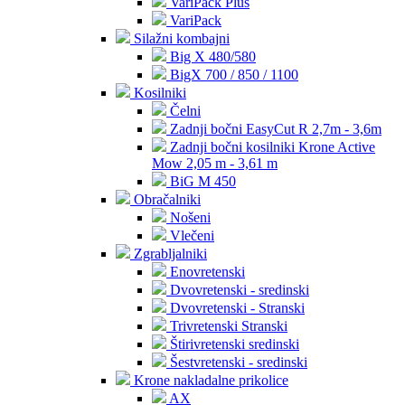
VariPack Plus
VariPack
Silažni kombajni
Big X 480/580
BigX 700 / 850 / 1100
Kosilniki
Čelni
Zadnji bočni EasyCut R 2,7m - 3,6m
Zadnji bočni kosilniki Krone Active
Mow 2,05 m - 3,61 m
BiG M 450
Obračalniki
Nošeni
Vlečeni
Zgrabljalniki
Enovretenski
Dvovretenski - sredinski
Dvovretenski - Stranski
Trivretenski Stranski
Štirivretenski sredinski
Šestvretenski - sredinski
Krone nakladalne prikolice
AX