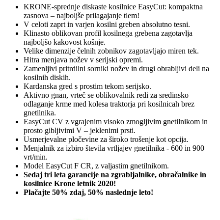
KRONE-sprednje diskaste kosilnice EasyCut: kompaktna
zasnova – najboljše prilagajanje tlem!
V celoti zaprt in varjen kosilni greben absolutno tesni.
Klinasto oblikovan profil kosilnega grebena zagotavlja
najboljšo kakovost košnje.
Velike dimenzije čelnih zobnikov zagotavljajo miren tek.
Hitra menjava nožev v serijski opremi.
Zamenljivi pritrdilni sorniki nožev in drugi obrabljivi deli na
kosilnih diskih.
Kardanska gred s prostim tekom serijsko.
Aktivno gnan, vrteč se oblikovalnik redi za sredinsko
odlaganje krme med kolesa traktorja pri kosilnicah brez
gnetilnika.
EasyCut CV z vgrajenim visoko zmogljivim gnetilnikom in
prosto gibljivimi V – jeklenimi prsti.
Usmerjevalne pločevine za široko trošenje kot opcija.
Menjalnik za izbiro števila vrtljajev gnetilnika - 600 in 900
vrt/min.
Model EasyCut F CR, z valjastim gnetilnikom.
Sedaj tri leta garancije na zgrabljalnike, obračalnike in
kosilnice Krone letnik 2020!
Plačajte 50% zdaj, 50% naslednje leto!