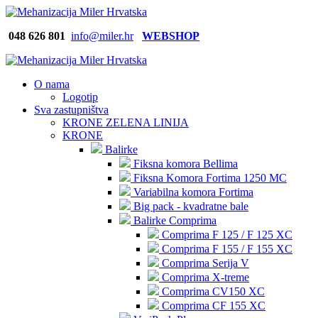
048 626
801
info@miler.hr
WEBSHOP
O nama
Logotip
Sva zastupništva
KRONE ZELENA LINIJA
KRONE
Balirke
Fiksna komora Bellima
Fiksna Komora Fortima 1250 MC
Variabilna komora Fortima
Big pack - kvadratne bale
Balirke Comprima
Comprima F 125 / F 125 XC
Comprima F 155 / F 155 XC
Comprima Serija V
Comprima X-treme
Comprima CV150 XC
Comprima CF 155 XC