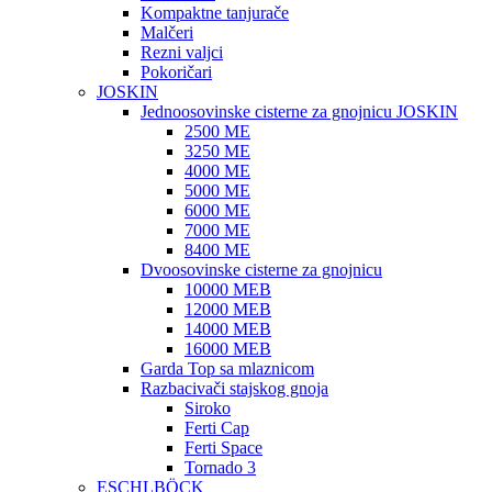
Kompaktne tanjurače
Malčeri
Rezni valjci
Pokoričari
JOSKIN
Jednoosovinske cisterne za gnojnicu JOSKIN
2500 ME
3250 ME
4000 ME
5000 ME
6000 ME
7000 ME
8400 ME
Dvoosovinske cisterne za gnojnicu
10000 MEB
12000 MEB
14000 MEB
16000 MEB
Garda Top sa mlaznicom
Razbacivači stajskog gnoja
Siroko
Ferti Cap
Ferti Space
Tornado 3
ESCHLBÖCK