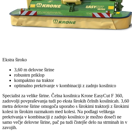
Ekstra široko
3,60 m delovne širine
robusten priklop
kompaktno na traktor
optimalno prekrivanje v kombinaciji z zadnjo kosilnico
Specialist za velike širine. Čelna kosilnica Krone EasyCut F 360,
zadovolji povpraševanja tudi po eksta širokih čelnih kosilnicah. 3,60
metra delovne širine omogoča uporabo s širokimi traktorji z širokimi
kolesi in širokim razmakom med kolesi. Na podlagi velikega
prekrivanja v kombinaciji z zadnjo kosilnico je možno doseči ne
samo večje delovne širine, pač pa tudi čistejše delo na strminah in v
zavojih.