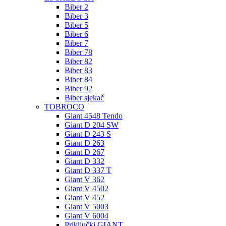
Biber 2
Biber 3
Biber 5
Biber 6
Biber 7
Biber 78
Biber 82
Biber 83
Biber 84
Biber 92
Biber sjekač
TOBROCO
Giant 4548 Tendo
Giant D 204 SW
Giant D 243 S
Giant D 263
Giant D 267
Giant D 332
Giant D 337 T
Giant V 362
Giant V 4502
Giant V 452
Giant V 5003
Giant V 6004
Priključki GIANT