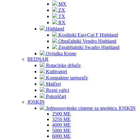
MX
ZX
TX
RX
Highland
Kosilniki EasyCut F Highland
Obračalniki Vendro Highland
Zgrabljalniki Swadro Highland
Ovijalka Krone
BEDNAR
Rotacijske drljače
Kultivatori
Kompaktne tanjurače
Malčeri
Rezni valjci
Pokoričari
JOSKIN
Jednoosovinske cisterne za gnojnicu JOSKIN
2500 ME
3250 ME
4000 ME
5000 ME
6000 ME