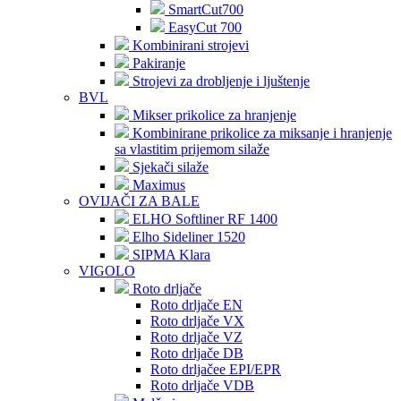
SmartCut700
EasyCut 700
Kombinirani strojevi
Pakiranje
Strojevi za drobljenje i ljuštenje
BVL
Mikser prikolice za hranjenje
Kombinirane prikolice za miksanje i hranjenje
sa vlastitim prijemom silaže
Sjekači silaže
Maximus
OVIJAČI ZA BALE
ELHO Softliner RF 1400
Elho Sideliner 1520
SIPMA Klara
VIGOLO
Roto drljače
Roto drljače EN
Roto drljače VX
Roto drljače VZ
Roto drljače DB
Roto drljačee EPI/EPR
Roto drljače VDB