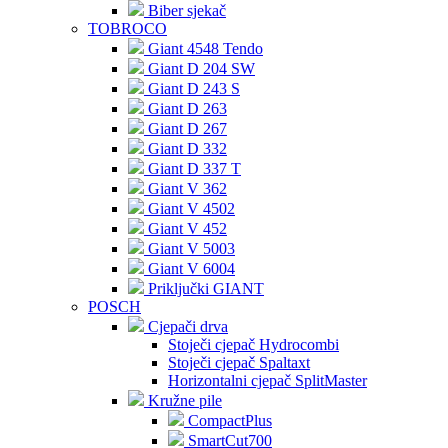
Biber sjekač
TOBROCO
Giant 4548 Tendo
Giant D 204 SW
Giant D 243 S
Giant D 263
Giant D 267
Giant D 332
Giant D 337 T
Giant V 362
Giant V 4502
Giant V 452
Giant V 5003
Giant V 6004
Priključki GIANT
POSCH
Cjepači drva
Stoječi cjepač Hydrocombi
Stoječi cjepač Spaltaxt
Horizontalni cjepač SplitMaster
Kružne pile
CompactPlus
SmartCut700