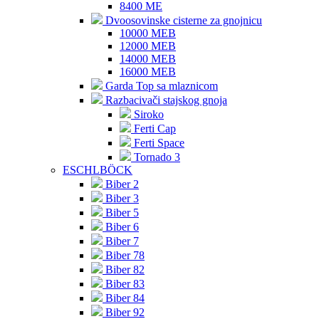
8400 ME
Dvoosovinske cisterne za gnojnicu
10000 MEB
12000 MEB
14000 MEB
16000 MEB
Garda Top sa mlaznicom
Razbacivači stajskog gnoja
Siroko
Ferti Cap
Ferti Space
Tornado 3
ESCHLBÖCK
Biber 2
Biber 3
Biber 5
Biber 6
Biber 7
Biber 78
Biber 82
Biber 83
Biber 84
Biber 92