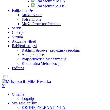
Razbacivači MDS
Razbacivači AXIS
Folije i mreže
Mreže Krone
Folija Krone
Mreža Protector Premium
Servis
Galerije
Vizitka
Aktualne vijesti
Rabljeni strojevi
Rabljeni strojevi - provizijska prodaja
Auto prikolice
Poljoprivredna Mehanizacija
Komunalna Mehanizacija
Početna
X
O nama
Logotip
Sva zastupništva
KRONE ZELENA LINIJA