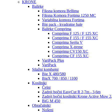
KRONE
Balirke
Fiksna komora Bellima
Fiksna Komora Fortima 1250 MC
Variabilna komora Fortima
Big pack - kvadratne bale
Balirke Comprima
Comprima F 125 / F 125 XC
Comprima F 155 / F 155 XC
Comprima Serija V
Comprima X-treme
Comprima CV150 XC
Comprima CF 155 XC
VariPack Plus
VariPack
Silažni kombajni
Big X 480/580
BigX 700 / 850 / 1100
Kosilniki
Čelni
Zadnji bočni EasyCut R 2,7m - 3,6m
Zadnji bočni kosilniki Krone Active Mow 2
BiG M 450
Obračalniki
Nošeni