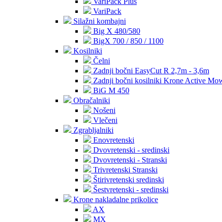
VariPack Plus
VariPack
Silažni kombajni
Big X 480/580
BigX 700 / 850 / 1100
Kosilniki
Čelni
Zadnji bočni EasyCut R 2,7m - 3,6m
Zadnji bočni kosilniki Krone Active Mo
BiG M 450
Obračalniki
Nošeni
Vlečeni
Zgrabljalniki
Enovretenski
Dvovretenski - sredinski
Dvovretenski - Stranski
Trivretenski Stranski
Štirivretenski sredinski
Šestvretenski - sredinski
Krone nakladalne prikolice
AX
MX