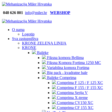
048 626
801
info@miler.hr
WEBSHOP
O nama
Logotip
Sva zastupništva
KRONE ZELENA LINIJA
KRONE
Balirke
Fiksna komora Bellima
Fiksna Komora Fortima 1250 MC
Variabilna komora Fortima
Big pack - kvadratne bale
Balirke Comprima
Comprima F 125 / F 125 XC
Comprima F 155 / F 155 XC
Comprima Serija V
Comprima X-treme
Comprima CV150 XC
Comprima CF 155 XC