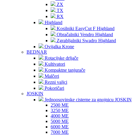
ZX
TX
RX
Highland
Kosilniki EasyCut F Highland
Obračalniki Vendro Highland
Zgrabljalniki Swadro Highland
Ovijalka Krone
BEDNAR
Rotacijske drljače
Kultivatori
Kompaktne tanjurače
Malčeri
Rezni valjci
Pokoričari
JOSKIN
Jednoosovinske cisterne za gnojnicu JOSKIN
2500 ME
3250 ME
4000 ME
5000 ME
6000 ME
7000 ME