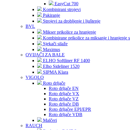
EasyCut 700
Kombinirani strojevi
Pakiranje
Strojevi za drobljenje i ljuštenje
BVL
Mikser prikolice za hranjenje
Kombinirane prikolice za miksanje i hranjenje s
Sjekači silaže
Maximus
OVIJAČI ZA BALE
ELHO Softliner RF 1400
Elho Sideliner 1520
SIPMA Klara
VIGOLO
Roto drljače
Roto drljače EN
Roto drljače VX
Roto drljače VZ
Roto drljače DB
Roto drljačee EPI/EPR
Roto drljače VDB
Malčeri
RAUCH