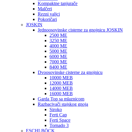
Kompaktne tanjurače
Malčeri
Rezni valjci
Pokoričari
JOSKIN
Jednoosovinske cisterne za gnojnicu JOSKIN
2500 ME
3250 ME
4000 ME
5000 ME
6000 ME
7000 ME
8400 ME
Dvoosovinske cisterne za gnojnicu
10000 MEB
12000 MEB
14000 MEB
16000 MEB
Garda Top sa mlaznicom
Razbacivači stajskog gnoja
Siroko
Ferti Cap
Ferti Space
Tornado 3
ESCHLBÖCK