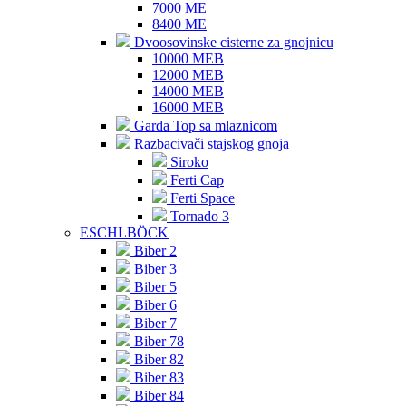
7000 ME
8400 ME
Dvoosovinske cisterne za gnojnicu
10000 MEB
12000 MEB
14000 MEB
16000 MEB
Garda Top sa mlaznicom
Razbacivači stajskog gnoja
Siroko
Ferti Cap
Ferti Space
Tornado 3
ESCHLBÖCK
Biber 2
Biber 3
Biber 5
Biber 6
Biber 7
Biber 78
Biber 82
Biber 83
Biber 84