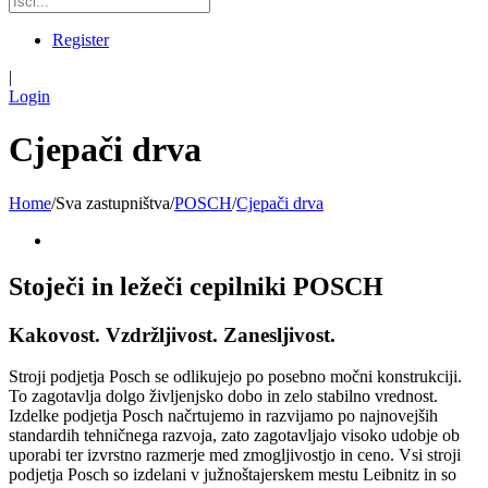
Register
|
Login
Cjepači drva
Home
/
Sva zastupništva
/
POSCH
/
Cjepači drva
Stoječi in ležeči cepilniki POSCH
Kakovost. Vzdržljivost. Zanesljivost.
Stroji podjetja Posch se odlikujejo po posebno močni konstrukciji.
To zagotavlja dolgo življenjsko dobo in zelo stabilno vrednost.
Izdelke podjetja Posch načrtujemo in razvijamo po najnovejših
standardih tehničnega razvoja, zato zagotavljajo visoko udobje ob
uporabi ter izvrstno razmerje med zmogljivostjo in ceno. Vsi stroji
podjetja Posch so izdelani v južnoštajerskem mestu Leibnitz in so