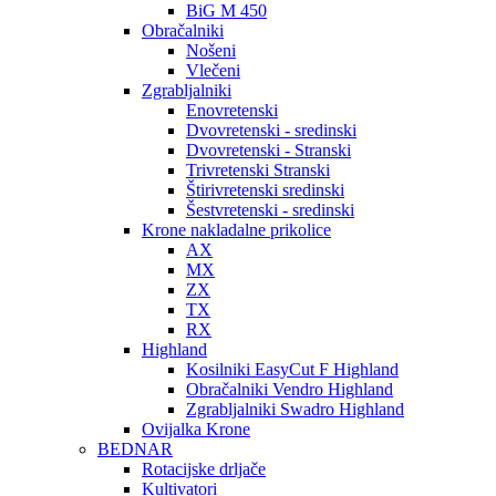
BiG M 450
Obračalniki
Nošeni
Vlečeni
Zgrabljalniki
Enovretenski
Dvovretenski - sredinski
Dvovretenski - Stranski
Trivretenski Stranski
Štirivretenski sredinski
Šestvretenski - sredinski
Krone nakladalne prikolice
AX
MX
ZX
TX
RX
Highland
Kosilniki EasyCut F Highland
Obračalniki Vendro Highland
Zgrabljalniki Swadro Highland
Ovijalka Krone
BEDNAR
Rotacijske drljače
Kultivatori