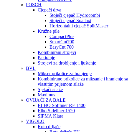
POSCH
Cjepači drva
Stoječi cjepač Hydrocombi
Stoječi cjepač Spaltaxt
Horizontalni cjepač SplitMaster
Kružne pile
CompactPlus
SmartCut700
EasyCut 700
Kombinirani strojevi
Pakiranje
Strojevi za drobljenje i ljuštenje
BVL
Mikser prikolice za hranjenje
Kombinirane prikolice za miksanje i hranjenje sa
vlastitim prijemom silaže
Sjekači silaže
Maximus
OVIJAČI ZA BALE
ELHO Softliner RF 1400
Elho Sideliner 1520
SIPMA Klara
VIGOLO
Roto drljače
Roto drljače EN