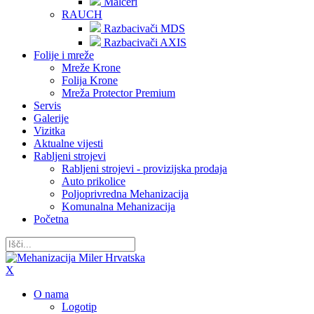
Malčeri
RAUCH
Razbacivači MDS
Razbacivači AXIS
Folije i mreže
Mreže Krone
Folija Krone
Mreža Protector Premium
Servis
Galerije
Vizitka
Aktualne vijesti
Rabljeni strojevi
Rabljeni strojevi - provizijska prodaja
Auto prikolice
Poljoprivredna Mehanizacija
Komunalna Mehanizacija
Početna
X
O nama
Logotip