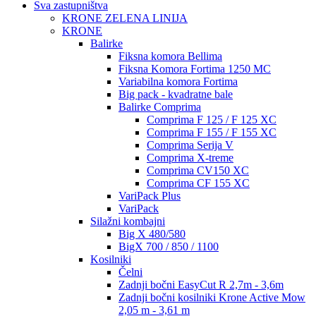
Sva zastupništva
KRONE ZELENA LINIJA
KRONE
Balirke
Fiksna komora Bellima
Fiksna Komora Fortima 1250 MC
Variabilna komora Fortima
Big pack - kvadratne bale
Balirke Comprima
Comprima F 125 / F 125 XC
Comprima F 155 / F 155 XC
Comprima Serija V
Comprima X-treme
Comprima CV150 XC
Comprima CF 155 XC
VariPack Plus
VariPack
Silažni kombajni
Big X 480/580
BigX 700 / 850 / 1100
Kosilniki
Čelni
Zadnji bočni EasyCut R 2,7m - 3,6m
Zadnji bočni kosilniki Krone Active Mow
2,05 m - 3,61 m