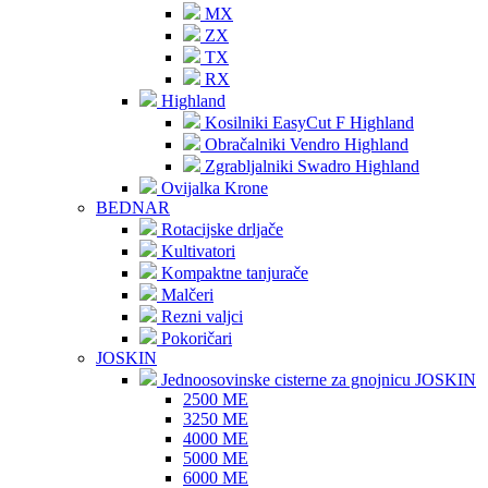
MX
ZX
TX
RX
Highland
Kosilniki EasyCut F Highland
Obračalniki Vendro Highland
Zgrabljalniki Swadro Highland
Ovijalka Krone
BEDNAR
Rotacijske drljače
Kultivatori
Kompaktne tanjurače
Malčeri
Rezni valjci
Pokoričari
JOSKIN
Jednoosovinske cisterne za gnojnicu JOSKIN
2500 ME
3250 ME
4000 ME
5000 ME
6000 ME