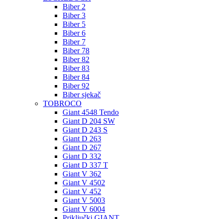
Biber 2
Biber 3
Biber 5
Biber 6
Biber 7
Biber 78
Biber 82
Biber 83
Biber 84
Biber 92
Biber sjekač
TOBROCO
Giant 4548 Tendo
Giant D 204 SW
Giant D 243 S
Giant D 263
Giant D 267
Giant D 332
Giant D 337 T
Giant V 362
Giant V 4502
Giant V 452
Giant V 5003
Giant V 6004
Priključki GIANT