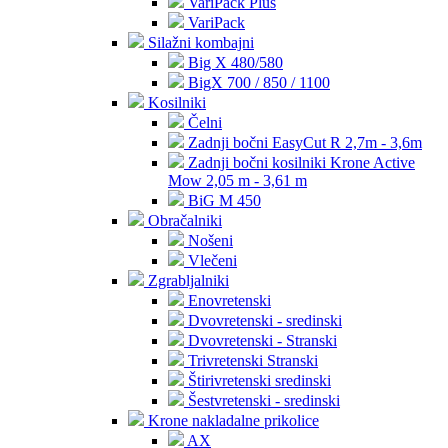
VariPack Plus
VariPack
Silažni kombajni
Big X 480/580
BigX 700 / 850 / 1100
Kosilniki
Čelni
Zadnji bočni EasyCut R 2,7m - 3,6m
Zadnji bočni kosilniki Krone Active
Mow 2,05 m - 3,61 m
BiG M 450
Obračalniki
Nošeni
Vlečeni
Zgrabljalniki
Enovretenski
Dvovretenski - sredinski
Dvovretenski - Stranski
Trivretenski Stranski
Štirivretenski sredinski
Šestvretenski - sredinski
Krone nakladalne prikolice
AX