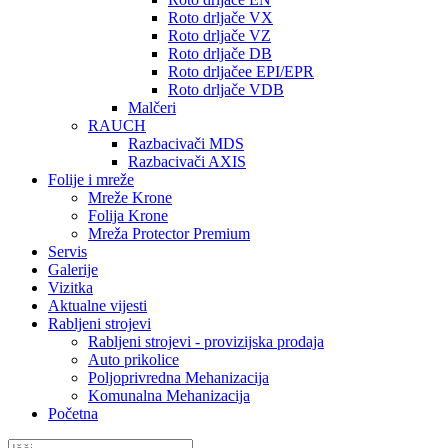
Roto drljače VX
Roto drljače VZ
Roto drljače DB
Roto drljačee EPI/EPR
Roto drljače VDB
Malčeri
RAUCH
Razbacivači MDS
Razbacivači AXIS
Folije i mreže
Mreže Krone
Folija Krone
Mreža Protector Premium
Servis
Galerije
Vizitka
Aktualne vijesti
Rabljeni strojevi
Rabljeni strojevi - provizijska prodaja
Auto prikolice
Poljoprivredna Mehanizacija
Komunalna Mehanizacija
Početna