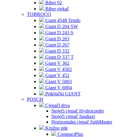
Biber 92
Biber sjekač
TOBROCO
Giant 4548 Tendo
Giant D 204 SW
Giant D 243 S
Giant D 263
Giant D 267
Giant D 332
Giant D 337 T
Giant V 362
Giant V 4502
Giant V 452
Giant V 5003
Giant V 6004
Priključki GIANT
POSCH
Cjepači drva
Stoječi cjepač Hydrocombi
Stoječi cjepač Spaltaxt
Horizontalni cjepač SplitMaster
Kružne pile
CompactPlus