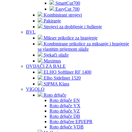
SmartCut700
EasyCut 700
Kombinirani strojevi
Pakiranje
Strojevi za drobljenje i ljuštenje
BVL
Mikser prikolice za hranjenje
Kombinirane prikolice za miksanje i hranjenje
sa vlastitim prijemom silaže
Sjekači silaže
Maximus
OVIJAČI ZA BALE
ELHO Softliner RF 1400
Elho Sideliner 1520
SIPMA Klara
VIGOLO
Roto drljače
Roto drljače EN
Roto drljače VX
Roto drljače VZ
Roto drljače DB
Roto drljačee EPI/EPR
Roto drljače VDB