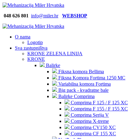
048 626
801
info@miler.hr
WEBSHOP
O nama
Logotip
Sva zastupništva
KRONE ZELENA LINIJA
KRONE
Balirke
Fiksna komora Bellima
Fiksna Komora Fortima 1250 MC
Variabilna komora Fortima
Big pack - kvadratne bale
Balirke Comprima
Comprima F 125 / F 125 XC
Comprima F 155 / F 155 XC
Comprima Serija V
Comprima X-treme
Comprima CV150 XC
Comprima CF 155 XC