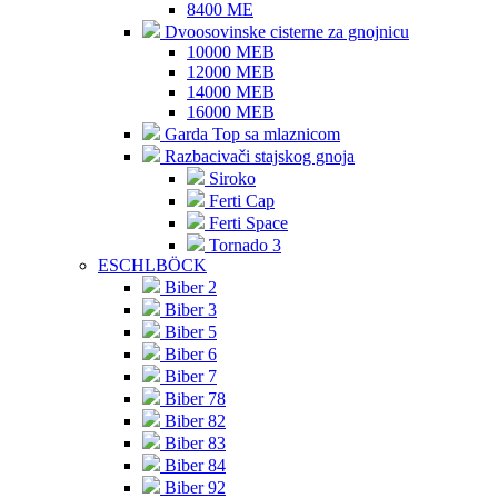
8400 ME
Dvoosovinske cisterne za gnojnicu
10000 MEB
12000 MEB
14000 MEB
16000 MEB
Garda Top sa mlaznicom
Razbacivači stajskog gnoja
Siroko
Ferti Cap
Ferti Space
Tornado 3
ESCHLBÖCK
Biber 2
Biber 3
Biber 5
Biber 6
Biber 7
Biber 78
Biber 82
Biber 83
Biber 84
Biber 92