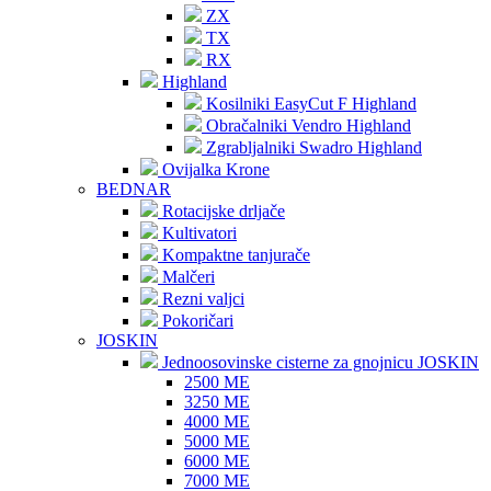
ZX
TX
RX
Highland
Kosilniki EasyCut F Highland
Obračalniki Vendro Highland
Zgrabljalniki Swadro Highland
Ovijalka Krone
BEDNAR
Rotacijske drljače
Kultivatori
Kompaktne tanjurače
Malčeri
Rezni valjci
Pokoričari
JOSKIN
Jednoosovinske cisterne za gnojnicu JOSKIN
2500 ME
3250 ME
4000 ME
5000 ME
6000 ME
7000 ME