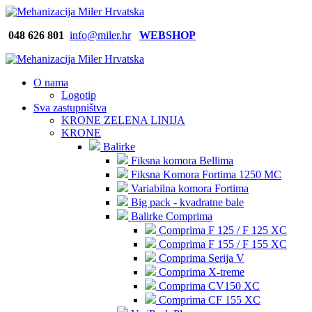
048 626
801
info@miler.hr
WEBSHOP
O nama
Logotip
Sva zastupništva
KRONE ZELENA LINIJA
KRONE
Balirke
Fiksna komora Bellima
Fiksna Komora Fortima 1250 MC
Variabilna komora Fortima
Big pack - kvadratne bale
Balirke Comprima
Comprima F 125 / F 125 XC
Comprima F 155 / F 155 XC
Comprima Serija V
Comprima X-treme
Comprima CV150 XC
Comprima CF 155 XC