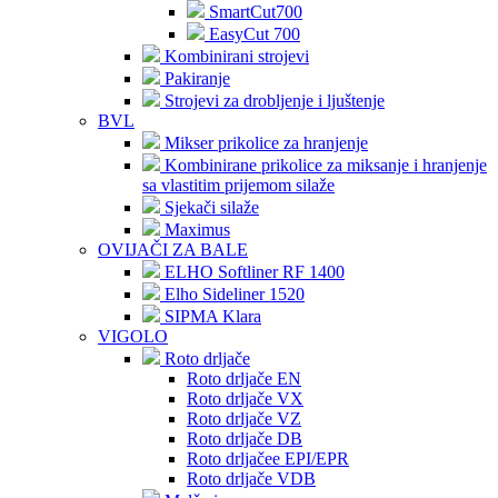
SmartCut700
EasyCut 700
Kombinirani strojevi
Pakiranje
Strojevi za drobljenje i ljuštenje
BVL
Mikser prikolice za hranjenje
Kombinirane prikolice za miksanje i hranjenje
sa vlastitim prijemom silaže
Sjekači silaže
Maximus
OVIJAČI ZA BALE
ELHO Softliner RF 1400
Elho Sideliner 1520
SIPMA Klara
VIGOLO
Roto drljače
Roto drljače EN
Roto drljače VX
Roto drljače VZ
Roto drljače DB
Roto drljačee EPI/EPR
Roto drljače VDB