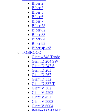
Biber 2
Biber 3
Biber 5
Biber 6
Biber 7
Biber 78
Biber 82
Biber 83
Biber 84
Biber 92
Biber sjekač
TOBROCO
Giant 4548 Tendo
Giant D 204 SW
Giant D 243 S
Giant D 263
Giant D 267
Giant D 332
Giant D 337 T
Giant V 362
Giant V 4502
Giant V 452
Giant V 5003
Giant V 6004
Priključki GIANT