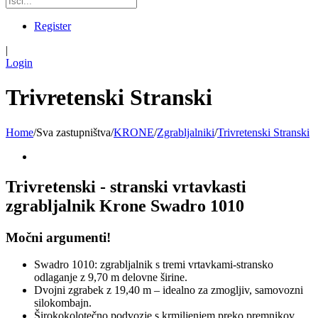
Register
|
Login
Trivretenski Stranski
Home
/
Sva zastupništva
/
KRONE
/
Zgrabljalniki
/
Trivretenski Stranski
Trivretenski - stranski vrtavkasti
zgrabljalnik Krone Swadro 1010
Močni argumenti!
Swadro 1010: zgrabljalnik s tremi vrtavkami-stransko
odlaganje z 9,70 m delovne širine.
Dvojni zgrabek z 19,40 m – idealno za zmogljiv, samovozni
silokombajn.
Širokokolotečno podvozje s krmiljenjem preko premnikov.