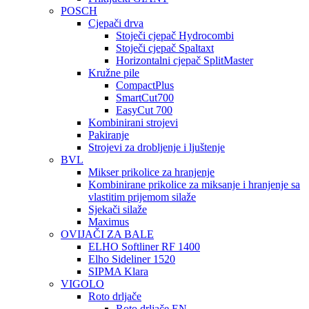
POSCH
Cjepači drva
Stoječi cjepač Hydrocombi
Stoječi cjepač Spaltaxt
Horizontalni cjepač SplitMaster
Kružne pile
CompactPlus
SmartCut700
EasyCut 700
Kombinirani strojevi
Pakiranje
Strojevi za drobljenje i ljuštenje
BVL
Mikser prikolice za hranjenje
Kombinirane prikolice za miksanje i hranjenje sa
vlastitim prijemom silaže
Sjekači silaže
Maximus
OVIJAČI ZA BALE
ELHO Softliner RF 1400
Elho Sideliner 1520
SIPMA Klara
VIGOLO
Roto drljače
Roto drljače EN