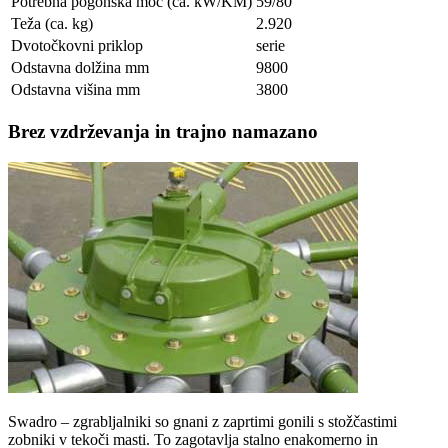
Potrebna pogonska moč (ca. kW/KM)
59/80
Teža (ca. kg)
2.920
Dvotočkovni priklop
serie
Odstavna dolžina mm
9800
Odstavna višina mm
3800
Brez vzdrževanja in trajno namazano
Swadro – zgrabljalniki so gnani z zaprtimi gonili s stožčastimi
zobniki v tekoči masti. To zagotavlja stalno enakomerno in