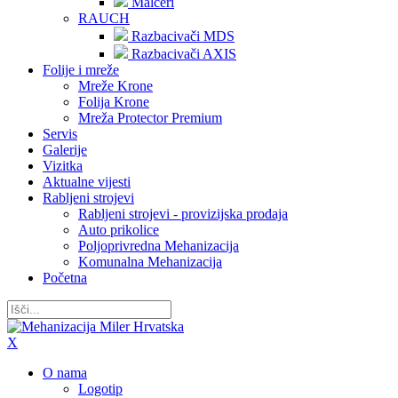
Malčeri
RAUCH
Razbacivači MDS
Razbacivači AXIS
Folije i mreže
Mreže Krone
Folija Krone
Mreža Protector Premium
Servis
Galerije
Vizitka
Aktualne vijesti
Rabljeni strojevi
Rabljeni strojevi - provizijska prodaja
Auto prikolice
Poljoprivredna Mehanizacija
Komunalna Mehanizacija
Početna
X
O nama
Logotip