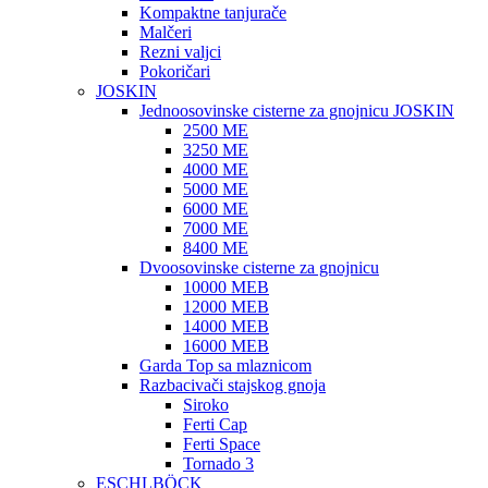
Kompaktne tanjurače
Malčeri
Rezni valjci
Pokoričari
JOSKIN
Jednoosovinske cisterne za gnojnicu JOSKIN
2500 ME
3250 ME
4000 ME
5000 ME
6000 ME
7000 ME
8400 ME
Dvoosovinske cisterne za gnojnicu
10000 MEB
12000 MEB
14000 MEB
16000 MEB
Garda Top sa mlaznicom
Razbacivači stajskog gnoja
Siroko
Ferti Cap
Ferti Space
Tornado 3
ESCHLBÖCK