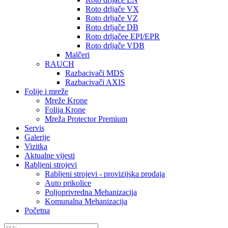
Roto drljače VX
Roto drljače VZ
Roto drljače DB
Roto drljačee EPI/EPR
Roto drljače VDB
Malčeri
RAUCH
Razbacivači MDS
Razbacivači AXIS
Folije i mreže
Mreže Krone
Folija Krone
Mreža Protector Premium
Servis
Galerije
Vizitka
Aktualne vijesti
Rabljeni strojevi
Rabljeni strojevi - provizijska prodaja
Auto prikolice
Poljoprivredna Mehanizacija
Komunalna Mehanizacija
Početna