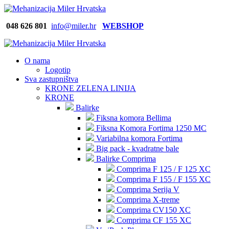
048 626
801
info@miler.hr
WEBSHOP
O nama
Logotip
Sva zastupništva
KRONE ZELENA LINIJA
KRONE
Balirke
Fiksna komora Bellima
Fiksna Komora Fortima 1250 MC
Variabilna komora Fortima
Big pack - kvadratne bale
Balirke Comprima
Comprima F 125 / F 125 XC
Comprima F 155 / F 155 XC
Comprima Serija V
Comprima X-treme
Comprima CV150 XC
Comprima CF 155 XC