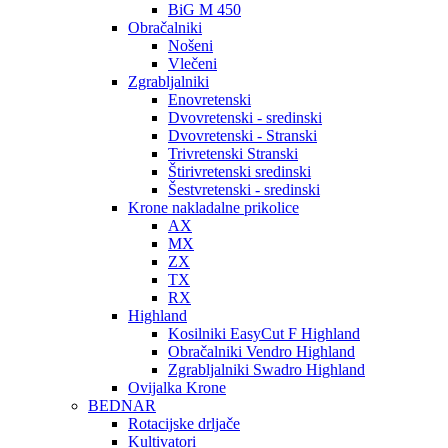
BiG M 450
Obračalniki
Nošeni
Vlečeni
Zgrabljalniki
Enovretenski
Dvovretenski - sredinski
Dvovretenski - Stranski
Trivretenski Stranski
Štirivretenski sredinski
Šestvretenski - sredinski
Krone nakladalne prikolice
AX
MX
ZX
TX
RX
Highland
Kosilniki EasyCut F Highland
Obračalniki Vendro Highland
Zgrabljalniki Swadro Highland
Ovijalka Krone
BEDNAR
Rotacijske drljače
Kultivatori