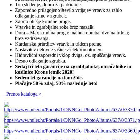
Top sledenje, dobro za parkiranje.
Zaporedno prilagojeno število vrtljajev vrtavk za rahlo
odlaganje krme v zgrabek.
Zaprto ohišje krmilne proge.
Vrtavke in zgrabljalne roke brez mazalk.
Dura – Max krmilna proga: majhna obraba, dvojna trdota;
brez vzdrževanja.
Kardanska pritrditev vrtavk in tridem preme.
Nastavitev delovne višine z elektromotorjem.
Hidravlični zaporedni vklop dviga, oz. spuščanja vrtavk.
Desno odlaganje zgrabka.
Sedaj tri leta garancije na zgrabljalnike, obračalnike in
kosilnice Krone letnik 2020!
Sedem let garancije na lom žbic.
Plačajte 50% zdaj, 50% naslednje leto!
Prenos kataloga >