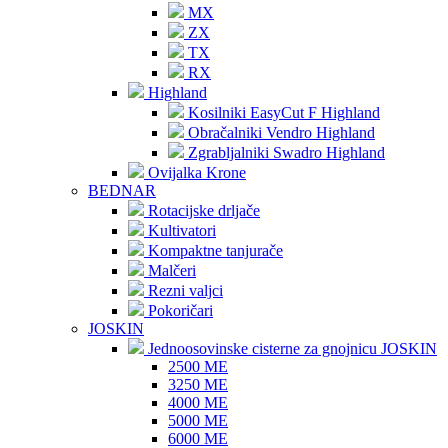
MX
ZX
TX
RX
Highland
Kosilniki EasyCut F Highland
Obračalniki Vendro Highland
Zgrabljalniki Swadro Highland
Ovijalka Krone
BEDNAR
Rotacijske drljače
Kultivatori
Kompaktne tanjurače
Malčeri
Rezni valjci
Pokoričari
JOSKIN
Jednoosovinske cisterne za gnojnicu JOSKIN
2500 ME
3250 ME
4000 ME
5000 ME
6000 ME