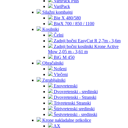
VariPack Plus
VariPack
Silažni kombajni
Big X 480/580
BigX 700 / 850 / 1100
Kosilniki
Čelni
Zadnji bočni EasyCut R 2,7m - 3,6m
Zadnji bočni kosilniki Krone Active
Mow 2,05 m - 3,61 m
BiG M 450
Obračalniki
Nošeni
Vlečeni
Zgrabljalniki
Enovretenski
Dvovretenski - sredinski
Dvovretenski - Stranski
Trivretenski Stranski
Štirivretenski sredinski
Šestvretenski - sredinski
Krone nakladalne prikolice
AX