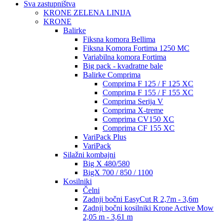
Sva zastupništva
KRONE ZELENA LINIJA
KRONE
Balirke
Fiksna komora Bellima
Fiksna Komora Fortima 1250 MC
Variabilna komora Fortima
Big pack - kvadratne bale
Balirke Comprima
Comprima F 125 / F 125 XC
Comprima F 155 / F 155 XC
Comprima Serija V
Comprima X-treme
Comprima CV150 XC
Comprima CF 155 XC
VariPack Plus
VariPack
Silažni kombajni
Big X 480/580
BigX 700 / 850 / 1100
Kosilniki
Čelni
Zadnji bočni EasyCut R 2,7m - 3,6m
Zadnji bočni kosilniki Krone Active Mow
2,05 m - 3,61 m