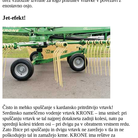
brez vzdolžne izvrtine za togo pritrditev vrtavke v povezavi z
enostavno osjo.
Jet-efekt!
Čisto in mehko spuščanje s kardansko pritrditvijo vrtavk!
Sredinsko nameščeno vodenje vrtavk KRONE – ima smisel: pri
spuščanju vrtavk se tal najprej dotakneta zadnji kolesi, nato pa
sprednji kolesi tridem osi – pri dvigu pa v obratnem vrstnem redu.
Zato žbice pri spuščanju in dvigu vrtavk ne zarežejo v tla in ne
poškodujejo tal in zamažejo krme. KRONE ima rešitve za