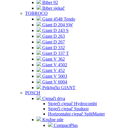
Biber 92
Biber sjekač
TOBROCO
Giant 4548 Tendo
Giant D 204 SW
Giant D 243 S
Giant D 263
Giant D 267
Giant D 332
Giant D 337 T
Giant V 362
Giant V 4502
Giant V 452
Giant V 5003
Giant V 6004
Priključki GIANT
POSCH
Cjepači drva
Stoječi cjepač Hydrocombi
Stoječi cjepač Spaltaxt
Horizontalni cjepač SplitMaster
Kružne pile
CompactPlus