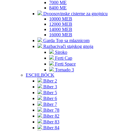
7000 ME
8400 ME
Dvoosovinske cisterne za gnojnicu
10000 MEB
12000 MEB
14000 MEB
16000 MEB
Garda Top sa mlaznicom
Razbacivači stajskog gnoja
Siroko
Ferti Cap
Ferti Space
Tornado 3
ESCHLBÖCK
Biber 2
Biber 3
Biber 5
Biber 6
Biber 7
Biber 78
Biber 82
Biber 83
Biber 84