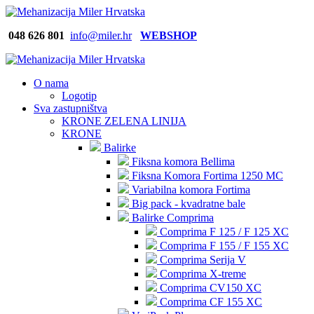
048 626
801
info@miler.hr
WEBSHOP
O nama
Logotip
Sva zastupništva
KRONE ZELENA LINIJA
KRONE
Balirke
Fiksna komora Bellima
Fiksna Komora Fortima 1250 MC
Variabilna komora Fortima
Big pack - kvadratne bale
Balirke Comprima
Comprima F 125 / F 125 XC
Comprima F 155 / F 155 XC
Comprima Serija V
Comprima X-treme
Comprima CV150 XC
Comprima CF 155 XC