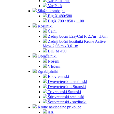
VariPack Plus
VariPack
Silažni kombajni
Big X 480/580
BigX 700 / 850 / 1100
Kosilniki
Čelni
Zadnji bočni EasyCut R 2,7m - 3,6m
Zadnji bočni kosilniki Krone Active
Mow 2,05 m - 3,61 m
BiG M 450
Obračalniki
Nošeni
Vlečeni
Zgrabljalniki
Enovretenski
Dvovretenski - sredinski
Dvovretenski - Stranski
Trivretenski Stranski
Štirivretenski sredinski
Šestvretenski - sredinski
Krone nakladalne prikolice
AX