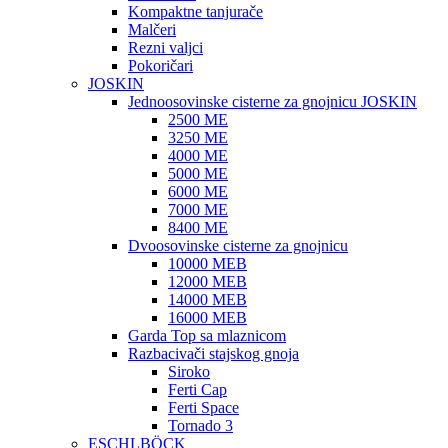
Kompaktne tanjurače
Malčeri
Rezni valjci
Pokoričari
JOSKIN
Jednoosovinske cisterne za gnojnicu JOSKIN
2500 ME
3250 ME
4000 ME
5000 ME
6000 ME
7000 ME
8400 ME
Dvoosovinske cisterne za gnojnicu
10000 MEB
12000 MEB
14000 MEB
16000 MEB
Garda Top sa mlaznicom
Razbacivači stajskog gnoja
Siroko
Ferti Cap
Ferti Space
Tornado 3
ESCHLBÖCK