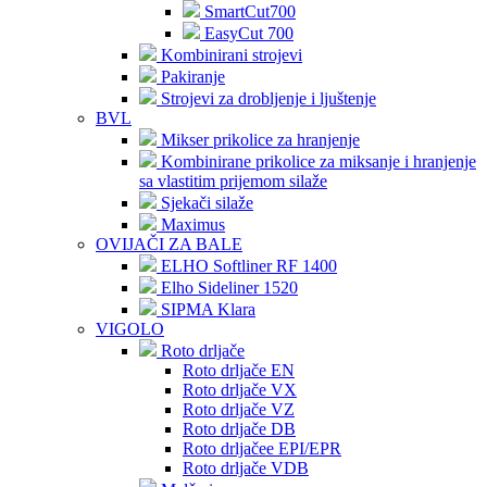
SmartCut700
EasyCut 700
Kombinirani strojevi
Pakiranje
Strojevi za drobljenje i ljuštenje
BVL
Mikser prikolice za hranjenje
Kombinirane prikolice za miksanje i hranjenje
sa vlastitim prijemom silaže
Sjekači silaže
Maximus
OVIJAČI ZA BALE
ELHO Softliner RF 1400
Elho Sideliner 1520
SIPMA Klara
VIGOLO
Roto drljače
Roto drljače EN
Roto drljače VX
Roto drljače VZ
Roto drljače DB
Roto drljačee EPI/EPR
Roto drljače VDB