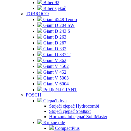
Biber 92
Biber sjekač
TOBROCO
Giant 4548 Tendo
Giant D 204 SW
Giant D 243 S
Giant D 263
Giant D 267
Giant D 332
Giant D 337 T
Giant V 362
Giant V 4502
Giant V 452
Giant V 5003
Giant V 6004
Priključki GIANT
POSCH
Cjepači drva
Stoječi cjepač Hydrocombi
Stoječi cjepač Spaltaxt
Horizontalni cjepač SplitMaster
Kružne pile
CompactPlus