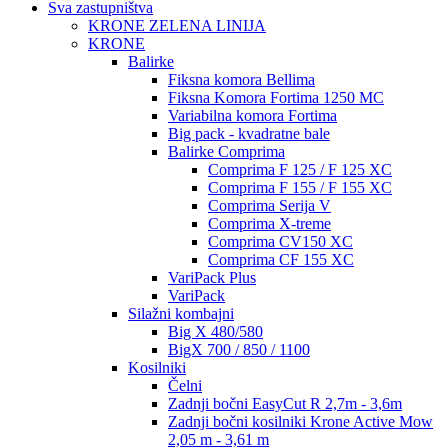
Sva zastupništva
KRONE ZELENA LINIJA
KRONE
Balirke
Fiksna komora Bellima
Fiksna Komora Fortima 1250 MC
Variabilna komora Fortima
Big pack - kvadratne bale
Balirke Comprima
Comprima F 125 / F 125 XC
Comprima F 155 / F 155 XC
Comprima Serija V
Comprima X-treme
Comprima CV150 XC
Comprima CF 155 XC
VariPack Plus
VariPack
Silažni kombajni
Big X 480/580
BigX 700 / 850 / 1100
Kosilniki
Čelni
Zadnji bočni EasyCut R 2,7m - 3,6m
Zadnji bočni kosilniki Krone Active Mow
2,05 m - 3,61 m