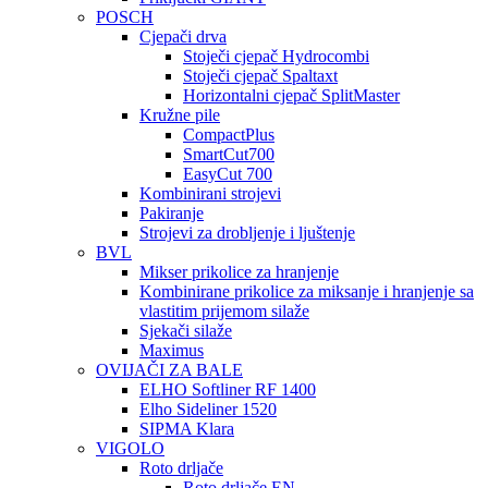
POSCH
Cjepači drva
Stoječi cjepač Hydrocombi
Stoječi cjepač Spaltaxt
Horizontalni cjepač SplitMaster
Kružne pile
CompactPlus
SmartCut700
EasyCut 700
Kombinirani strojevi
Pakiranje
Strojevi za drobljenje i ljuštenje
BVL
Mikser prikolice za hranjenje
Kombinirane prikolice za miksanje i hranjenje sa
vlastitim prijemom silaže
Sjekači silaže
Maximus
OVIJAČI ZA BALE
ELHO Softliner RF 1400
Elho Sideliner 1520
SIPMA Klara
VIGOLO
Roto drljače
Roto drljače EN