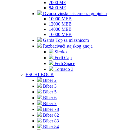
7000 ME
8400 ME
Dvoosovinske cisterne za gnojnicu
10000 MEB
12000 MEB
14000 MEB
16000 MEB
Garda Top sa mlaznicom
Razbacivači stajskog gnoja
Siroko
Ferti Cap
Ferti Space
Tornado 3
ESCHLBÖCK
Biber 2
Biber 3
Biber 5
Biber 6
Biber 7
Biber 78
Biber 82
Biber 83
Biber 84