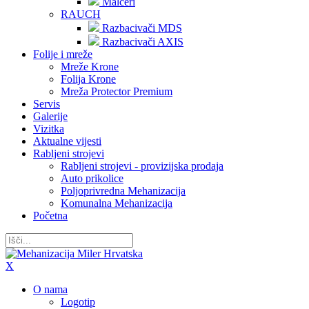
Malčeri
RAUCH
Razbacivači MDS
Razbacivači AXIS
Folije i mreže
Mreže Krone
Folija Krone
Mreža Protector Premium
Servis
Galerije
Vizitka
Aktualne vijesti
Rabljeni strojevi
Rabljeni strojevi - provizijska prodaja
Auto prikolice
Poljoprivredna Mehanizacija
Komunalna Mehanizacija
Početna
X
O nama
Logotip