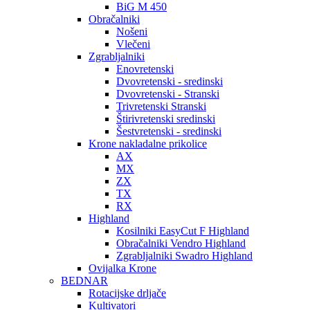
BiG M 450
Obračalniki
Nošeni
Vlečeni
Zgrabljalniki
Enovretenski
Dvovretenski - sredinski
Dvovretenski - Stranski
Trivretenski Stranski
Štirivretenski sredinski
Šestvretenski - sredinski
Krone nakladalne prikolice
AX
MX
ZX
TX
RX
Highland
Kosilniki EasyCut F Highland
Obračalniki Vendro Highland
Zgrabljalniki Swadro Highland
Ovijalka Krone
BEDNAR
Rotacijske drljače
Kultivatori