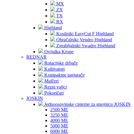
MX
ZX
TX
RX
Highland
Kosilniki EasyCut F Highland
Obračalniki Vendro Highland
Zgrabljalniki Swadro Highland
Ovijalka Krone
BEDNAR
Rotacijske drljače
Kultivatori
Kompaktne tanjurače
Malčeri
Rezni valjci
Pokoričari
JOSKIN
Jednoosovinske cisterne za gnojnicu JOSKIN
2500 ME
3250 ME
4000 ME
5000 ME
6000 ME