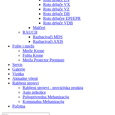
Roto drljače VX
Roto drljače VZ
Roto drljače DB
Roto drljačee EPI/EPR
Roto drljače VDB
Malčeri
RAUCH
Razbacivači MDS
Razbacivači AXIS
Folije i mreže
Mreže Krone
Folija Krone
Mreža Protector Premium
Servis
Galerije
Vizitka
Aktualne vijesti
Rabljeni strojevi
Rabljeni strojevi - provizijska prodaja
Auto prikolice
Poljoprivredna Mehanizacija
Komunalna Mehanizacija
Početna