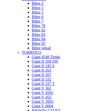
Biber 2
Biber 3
Biber 5
Biber 6
Biber 7
Biber 78
Biber 82
Biber 83
Biber 84
Biber 92
Biber sjekač
TOBROCO
Giant 4548 Tendo
Giant D 204 SW
Giant D 243 S
Giant D 263
Giant D 267
Giant D 332
Giant D 337 T
Giant V 362
Giant V 4502
Giant V 452
Giant V 5003
Giant V 6004
Priključki GIANT